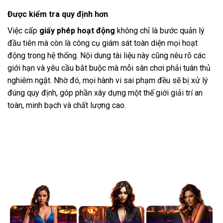
Được kiểm tra quy định hơn
Việc cấp
giấy phép hoạt động
không chỉ là bước quản lý
đầu tiên mà còn là công cụ giám sát toàn diện mọi hoạt
động trong hệ thống. Nội dung tài liệu này cũng nêu rõ các
giới hạn và yêu cầu bắt buộc mà mỗi sân chơi phải tuân thủ
nghiêm ngặt. Nhờ đó, mọi hành vi sai phạm đều sẽ bị xử lý
đúng quy định, góp phần xây dựng một thế giới giải trí an
toàn, minh bạch và chất lượng cao.
TOP GAME HOT