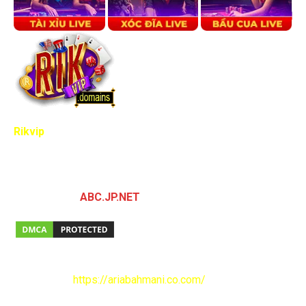
Rikvip
- Công ty giải trí trực tuyến uy tín số 1 Việt Nam.
Được cấp giấy phép kinh doanh từ chính phủ Philippines
và Tổ chức PAGCOR.
Đối tác uy tín:
ABC.JP.NET
Thông tin Liên Hệ
Website:
https://ariabahmani.co.com/
Tên Thương HIệu: RIKVIP