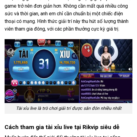
game trở nên đơn giản hơn. Không cần mất quá nhiều công
sức và thời gian, anh em chỉ cần chuẩn bị một chiếc điện
thoại có mạng. Hình thức giải trí này thu hút số lượng thành
viên tham gia đông, với các phần thưởng cực kỳ giá trị.
Tài xỉu live là trò chơi giải trí được săn đón nhiều nhất
Cách tham gia tài xỉu live tại Rikvip siêu dễ