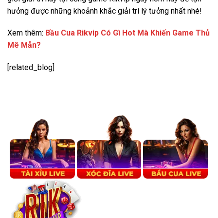
hưởng được những khoảnh khắc giải trí lý tưởng nhất nhé!
Xem thêm:
Bầu Cua Rikvip Có Gì Hot Mà Khiến Game Thủ
Mê Mẫn?
[related_blog]
TOP GAME HOT