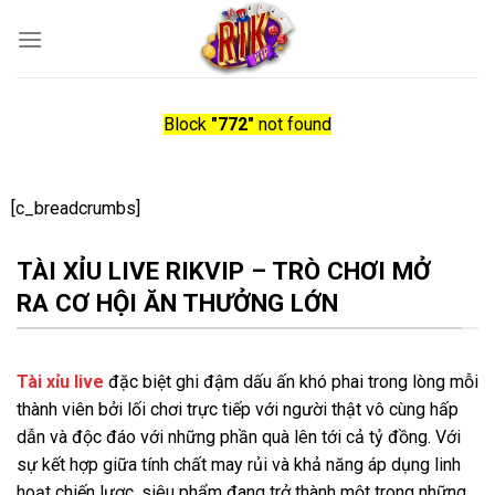
Skip
to
content
Block
"772"
not found
[c_breadcrumbs]
TÀI XỈU LIVE RIKVIP – TRÒ CHƠI MỞ
RA CƠ HỘI ĂN THƯỞNG LỚN
Tài xỉu live
đặc biệt ghi đậm dấu ấn khó phai trong lòng mỗi
thành viên bởi lối chơi trực tiếp với người thật vô cùng hấp
dẫn và độc đáo với những phần quà lên tới cả tỷ đồng. Với
sự kết hợp giữa tính chất may rủi và khả năng áp dụng linh
hoạt chiến lược, siêu phẩm đang trở thành một trong những