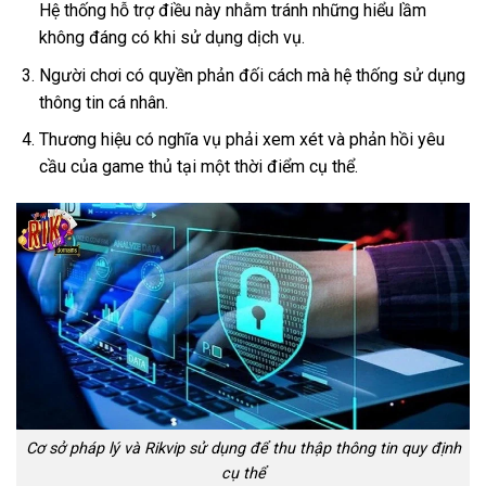
Hệ thống hỗ trợ điều này nhằm tránh những hiểu lầm
không đáng có khi sử dụng dịch vụ.
Người chơi có quyền phản đối cách mà hệ thống sử dụng
thông tin cá nhân.
Thương hiệu có nghĩa vụ phải xem xét và phản hồi yêu
cầu của game thủ tại một thời điểm cụ thể.
Cơ sở pháp lý và Rikvip sử dụng để thu thập thông tin quy định
cụ thể