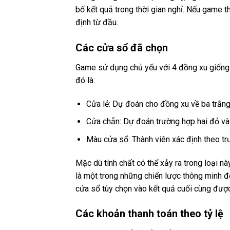
bố kết quả trong thời gian nghỉ. Nếu game t
định từ đầu.
Các cửa sổ đã chọn
Game sử dụng chủ yếu với 4 đồng xu giống n
đó là:
Cửa lẻ: Dự đoán cho đồng xu về ba trắng
Cửa chẵn: Dự đoán trường hợp hai đỏ và 
Màu cửa sổ: Thành viên xác định theo tr
Mặc dù tính chất có thể xảy ra trong loại n
là một trong những chiến lược thông minh đ
cửa sổ tùy chọn vào kết quả cuối cùng đượ
Các khoản thanh toán theo tỷ lệ