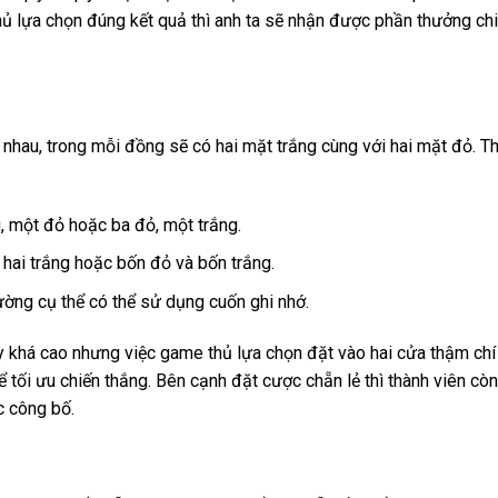
hủ lựa chọn đúng kết quả thì anh ta sẽ nhận được phần thưởng chi
hau, trong mỗi đồng sẽ có hai mặt trắng cùng với hai mặt đỏ. Th
, một đỏ hoặc ba đỏ, một trắng.
hai trắng hoặc bốn đỏ và bốn trắng.
ường cụ thể có thể sử dụng cuốn ghi nhớ.
ày khá cao nhưng việc game thủ lựa chọn đặt vào hai cửa thậm chí
ể tối ưu chiến thắng. Bên cạnh đặt cược chẵn lẻ thì thành viên c
c công bố.