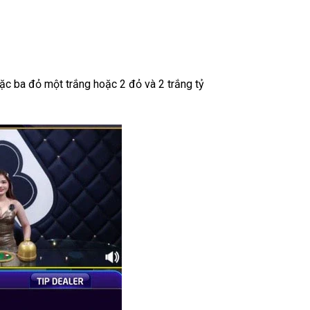
ặc ba đỏ một trắng hoặc 2 đỏ và 2 trắng tỷ