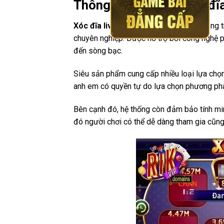
Thông tin về game xóc đĩa
Xóc đĩa live
bước đột phá mạnh mẽ trong tr
chuyên nghiệp. Được hỗ trợ bởi công nghệ p
đến sòng bạc.
Siêu sản phẩm cung cấp nhiều loại lựa chọn 
anh em có quyền tự do lựa chọn phương pháp
Bên cạnh đó, hệ thống còn đảm bảo tính min
đó người chơi có thể dễ dàng tham gia cũng n