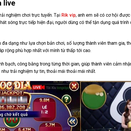
 live
ải nghiệm chơi trực tuyến. Tại
Rik vip
, anh em sẽ có cơ hội được 
hát sóng trực tiếp hiện đại, người dùng có thể tận dụng quá trì
đa dạng như lựa chọn bản chơi, số lượng thành viên tham gia, thời
 rộng phù hợp nhất với mình từ thấp tới cao.
h bạch, công bằng trong từng thời gian, giúp thành viên cảm nhận
hư trải nghiệm tự tin, thoải mái thoải mái nhất.