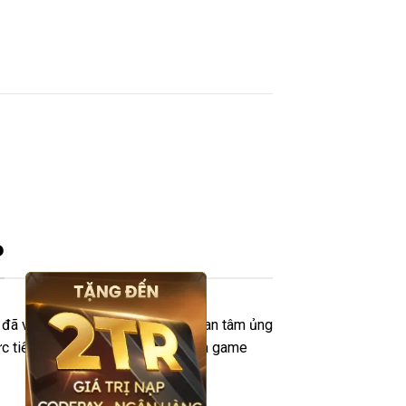
P
ẩm đã và đang được nhiều người quan tâm ủng
tiếp. Để có kiến ​​thức hơn về tựa game