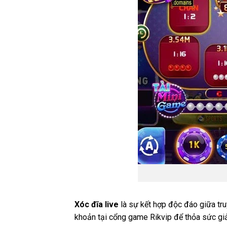
Xóc đĩa live
là sự kết hợp độc đáo giữa tr
khoản tại cổng game Rikvip để thỏa sức giải