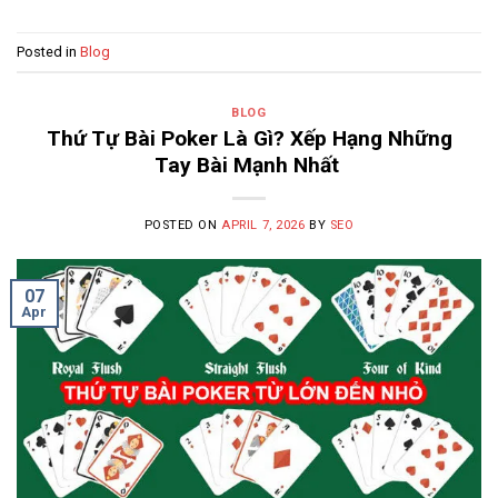
Posted in
Blog
BLOG
Thứ Tự Bài Poker Là Gì? Xếp Hạng Những
Tay Bài Mạnh Nhất
POSTED ON
APRIL 7, 2026
BY
SEO
07
Apr