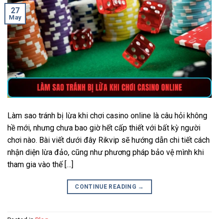
27
May
Làm sao tránh bị lừa khi chơi casino online là câu hỏi không
hề mới, nhưng chưa bao giờ hết cấp thiết với bất kỳ người
chơi nào. Bài viết dưới đây Rikvip sẽ hướng dẫn chi tiết cách
nhận diện lừa đảo, cũng như phương pháp bảo vệ mình khi
tham gia vào thế […]
CONTINUE READING
→