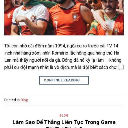
Tôi còn nhớ cái đêm năm 1994, ngồi co ro trước cái TV 14
inch nhà hàng xóm, nhìn Romário lắc hông qua hàng thủ Hà
Lan mà thấy người nổi da gà. Bóng đá nó kỳ lạ lắm — không
phải cứ đội mạnh nhất là vô địch, mà là đội biết cách chơi […]
CONTINUE READING
→
Posted in
Blog
BLOG
Làm Sao Để Thắng Liên Tục Trong Game