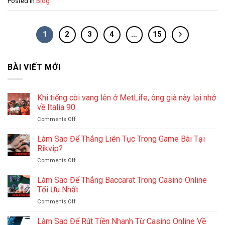
Posted in
Blog
1
2
3
4
…
15
BÀI VIẾT MỚI
Khi tiếng còi vang lên ở MetLife, ông già này lại nhớ
về Italia 90
Comments Off
on
Khi
tiếng
Làm Sao Để Thắng Liên Tục Trong Game Bài Tại
còi
Rikvip?
vang
Comments Off
on
lên
Làm
ở
Sao
Làm Sao Để Thắng Baccarat Trong Casino Online
MetLife,
Để
ông
Tối Ưu Nhất
Thắng
già
Comments Off
on
Liên
này
Làm
Tục
lại
Sao
Làm Sao Để Rút Tiền Nhanh Từ Casino Online Về
Trong
nhớ