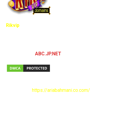
Rikvip
- Công ty giải trí trực tuyến uy tín số 1 Việt Nam.
Được cấp giấy phép kinh doanh từ chính phủ Philippines
và Tổ chức PAGCOR.
Đối tác uy tín:
ABC.JP.NET
Thông tin Liên Hệ
Website:
https://ariabahmani.co.com/
Tên Thương HIệu: RIKVIP
Email:
rikvipdomains@gmail.com
Địa chỉ: 575/49 Đ. Cách Mạng Tháng 8, Phường 15,
Quận 10, Hồ Chí Minh, Việt Nam