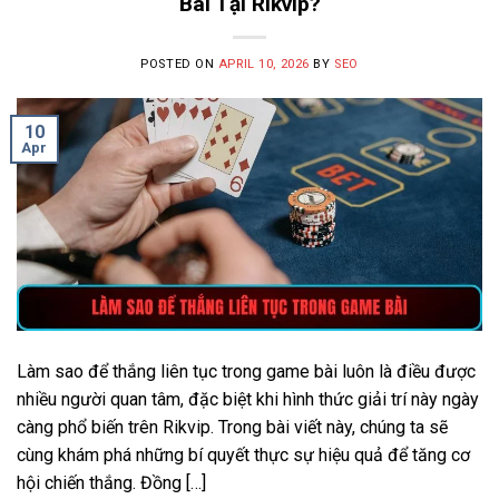
Bài Tại Rikvip?
POSTED ON
APRIL 10, 2026
BY
SEO
10
Apr
Làm sao để thắng liên tục trong game bài luôn là điều được
nhiều người quan tâm, đặc biệt khi hình thức giải trí này ngày
càng phổ biến trên Rikvip. Trong bài viết này, chúng ta sẽ
cùng khám phá những bí quyết thực sự hiệu quả để tăng cơ
hội chiến thắng. Đồng […]