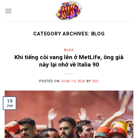
Skip
to
content
CATEGORY ARCHIVES:
BLOG
BLOG
Khi tiếng còi vang lên ở MetLife, ông già
này lại nhớ về Italia 90
POSTED ON
JUNE 19, 2026
BY
SEO
19
Jun