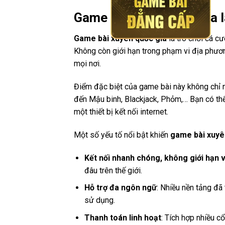
Game bài xuyên quốc gia l
Game bài xuyên quốc gia
là trò chơi cá cư
Không còn giới hạn trong phạm vi địa phươn
mọi nơi.
Điểm đặc biệt của game bài này không chỉ n
đến Mậu binh, Blackjack, Phỏm
,… Bạn có th
một thiết bị kết nối internet.
Một số yếu tố nổi bật khiến
game bài xuyê
Kết nối nhanh chóng, không giới hạn 
đâu trên thế giới.
Hỗ trợ đa ngôn ngữ
: Nhiều nền tảng đã 
sử dụng.
Thanh toán linh hoạt
: Tích hợp nhiều c