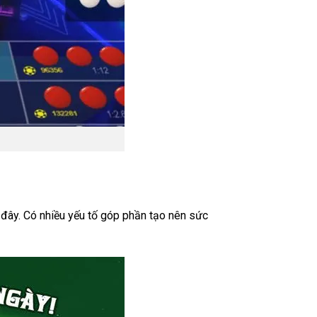
đây. Có nhiều yếu tố góp phần tạo nên sức