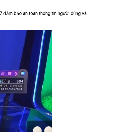
7 đảm bảo an toàn thông tin người dùng và