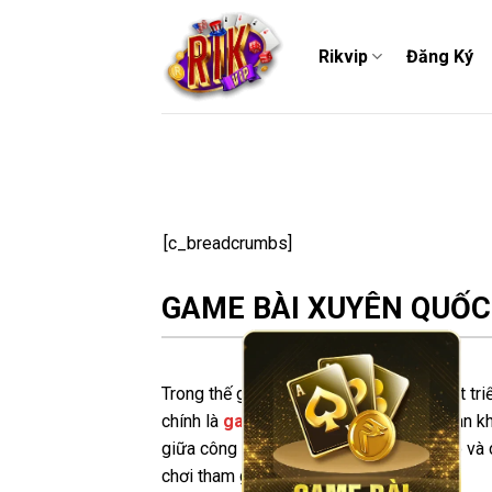
Skip
to
Rikvip
Đăng Ký
content
[c_breadcrumbs]
GAME BÀI XUYÊN QUỐC 
Trong thế giới công nghệ ngày càng phát tr
chính là
game bài xuyên quốc gia
– sàn kh
giữa công nghệ hiện đại, tính giải trí cao v
chơi tham gia.