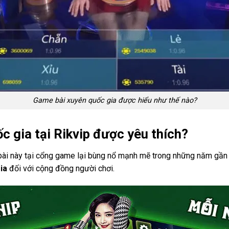
Game bài xuyên quốc gia được hiểu như thế nào?
c gia tại Rikvip được yêu thích?
ài này tại cổng game lại bùng nổ mạnh mẽ trong những năm gần 
ia
đối với cộng đồng người chơi.