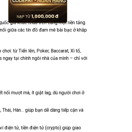
uốc gia khác nhau trên cùng một nền tảng.
 nối giữa các tín đồ đam mê bài bạc ở khắp
 chơi: từ
Tiến lên, Poker, Baccarat, Xì tố,
s ngay tại chính ngôi nhà của mình – chỉ với
 nối mượt mà, ít giật lag, dù người chơi ở
g, Thái, Hàn… giúp bạn dễ dàng tiếp cận và
 điện tử, tiền điện tử (crypto) giúp giao