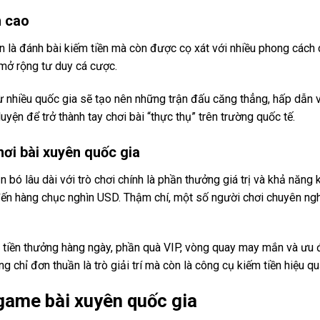
h cao
n là đánh bài kiếm tiền mà còn được
cọ xát với nhiều phong cách 
 mở rộng tư duy cá cược.
ừ nhiều quốc gia sẽ tạo nên những trận đấu căng thẳng, hấp dẫn v
yện để trở thành tay chơi bài “thực thụ” trên trường quốc tế.
ơi bài xuyên quốc gia
 bó lâu dài với trò chơi
chính là
phần thưởng giá trị và khả năng k
đến hàng chục nghìn USD. Thậm chí, một số người chơi chuyên ng
g
tiền thưởng hàng ngày, phần quà VIP, vòng quay may mắn và ưu đã
g chỉ đơn thuần là trò giải trí mà còn là công cụ kiếm tiền hiệu qu
game bài xuyên quốc gia