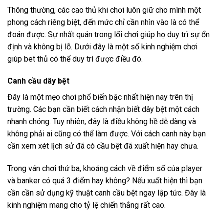
Thông thường, các cao thủ khi chơi luôn giữ cho mình một
phong cách riêng biệt, đến mức chỉ cần nhìn vào là có thể
đoán được. Sự nhất quán trong lối chơi giúp họ duy trì sự ổn
định và không bị lỗ. Dưới đây là một số
kinh nghiệm chơi
giúp bet thủ có thể duy trì được điều đó.
Canh cầu dây bệt
Đây là một mẹo chơi phổ biến bậc nhất hiện nay trên thị
trường. Các bạn cần biết cách nhận biết dây bệt một cách
nhanh chóng. Tuy nhiên, đây là điều không hề dễ dàng và
không phải ai cũng có thể làm được. Với cách canh này bạn
cần xem xét lịch sử đã có cầu bệt đã xuất hiện hay chưa.
Trong ván chơi thứ ba, khoảng cách về điểm số của player
và banker có quá 3 điểm hay không? Nếu xuất hiện thì bạn
cần cần sử dụng kỹ thuật canh cầu bệt ngay lập tức. Đây là
kinh nghiệm mang cho tỷ lệ chiến thắng rất cao.