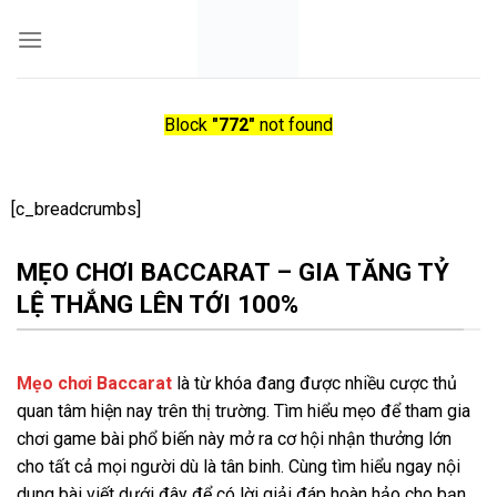
Skip
to
content
Block
"772"
not found
[c_breadcrumbs]
MẸO CHƠI BACCARAT – GIA TĂNG TỶ
LỆ THẮNG LÊN TỚI 100%
Mẹo chơi Baccarat
là từ khóa đang được nhiều cược thủ
quan tâm hiện nay trên thị trường. Tìm hiểu mẹo để tham gia
chơi game bài phổ biến này mở ra cơ hội nhận thưởng lớn
cho tất cả mọi người dù là tân binh. Cùng tìm hiểu ngay nội
dung bài viết dưới đây để có lời giải đáp hoàn hảo cho bạn.