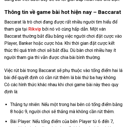
Thông tin về game bài hot hiện nay – Baccarat
Baccarat là trò chơi đang được rất nhiều người tìm hiểu để
tham gia tại
Rikvip
bởi nó vô cùng hấp dẫn. Một ván
Baccarat thường bắt đầu bằng việc người chơi đặt cược vào
Player, Banker hoặc cược hòa. Khi thời gian đặt cược kết
thúc thì quá trình chơi sẽ bắt đầu. Dù bàn chơi nhiều hay ít
người tham gia thì vẫn được chia bài bình thường.
Việc rút bài trong Baccarat sẽ phụ thuộc vào tổng điểm hai lá
bài để quyết định có cần rút thêm lá bài thứ ba hay không.
Có các hình thức khác nhau khi chơi game bài này theo quy
định là:
Thắng tự nhiên: Nếu một trong hai bên có tổng điểm bằng
8 hoặc 9, người chơi sẽ thắng mà không cần rút thêm.
Bài Player: Nếu tổng điểm của bên Player từ 6 đến 7,