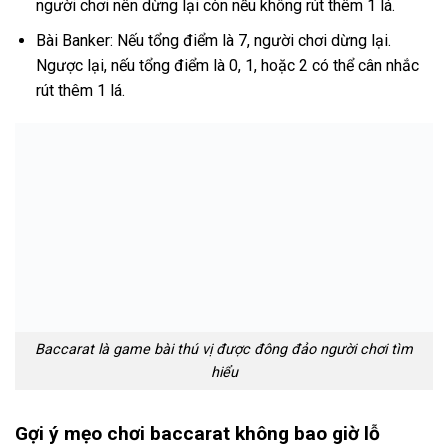
người chơi nên dừng lại còn nếu không rút thêm 1 lá.
Bài Banker: Nếu tổng điểm là 7, người chơi dừng lại.
Ngược lại, nếu tổng điểm là 0, 1, hoặc 2 có thể cân nhắc
rút thêm 1 lá.
Baccarat là game bài thú vị được đông đảo người chơi tìm
hiểu
Gợi ý mẹo chơi baccarat không bao giờ lỗ